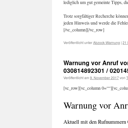
lediglich um gut gemeinte Tipps, d
Trotz sorgfältiger Recherche können
jeden Hinweis und werde die Fehler 
[/vc_column][/vc_row]
Veröffentlicht unter
Abzock-Warnung
|
21
Warnung vor Anruf vo
030814892301 / 02014
Veröffentlicht am
9. November 2017
von
T
[vc_row][vc_column 0=““][vc_colu
Warnung vor Anr
Aktuell mit den Rufnummern