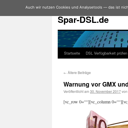
Auch wir nutzen Cookies und Analysetools — das ist nich
Zum
Inhalt
Spar-DSL.de
springen
Startseite
DSL Verfügbarkeit prüfen
←
Ältere Beiträge
Warnung vor GMX und 
Veröffentlicht am
30. November 2017
von
[vc_row 0=““][vc_column 0=““][vc