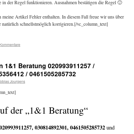
ie in der Regel funktionieren. Ausnahmen bestätigen die Regel 🙂
 meine Artikel Fehler enthalten. In diesem Fall freue wir uns über
natürlich schnellstmöglich korrigieren.[/vc_column_text]
 Kommentare
n 1&1 Beratung 020993911257 /
5356412 / 0461505285732
obias Jourgens
mn_text]
uf der „1&1 Beratung“
020993911257, 030814892301, 0461505285732
und