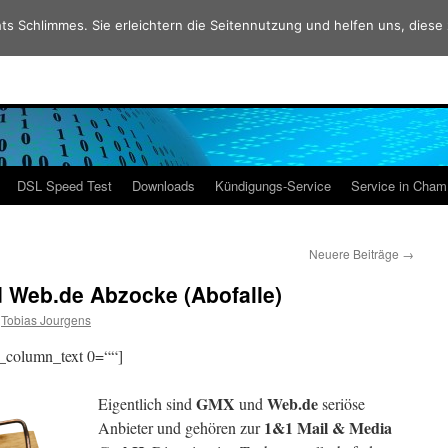
ts Schlimmes. Sie erleichtern die Seitennutzung und helfen uns, diese
DSL Speed Test
Downloads
Kündigungs-Service
Service in Cha
Neuere Beiträge
→
Web.de Abzocke (Abofalle)
Tobias Jourgens
_column_text 0=““]
GMX
Web.de
Eigentlich sind
und
seriöse
1&1 Mail & Media
Anbieter und gehören zur