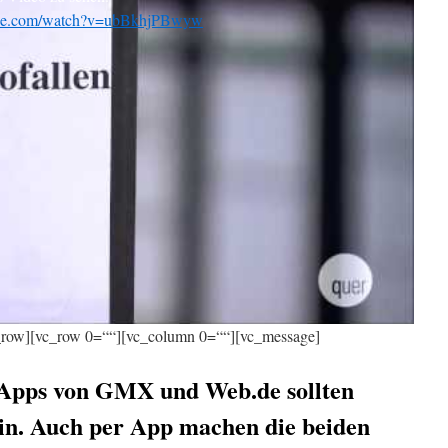
ube.com/watch?v=ubBkhjPBwyw
c_row][vc_row 0=““][vc_column 0=““][vc_message]
 Apps von GMX und Web.de sollten
sein. Auch per App machen die beiden