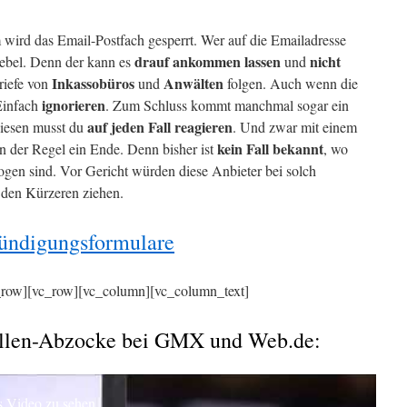
 wird das Email-Postfach gesperrt. Wer auf die Emailadresse
drauf ankommen lassen
nicht
Hebel. Denn der kann es
und
Inkassobüros
Anwälten
riefe von
und
folgen. Auch wenn die
ignorieren
 Einfach
. Zum Schluss kommt manchmal sogar ein
auf jeden Fall reagieren
iesen musst du
. Und zwar mit einem
kein Fall bekannt
n der Regel ein Ende. Denn bisher ist
, wo
en sind. Vor Gericht würden diese Anbieter bei solch
den Kürzeren ziehen.
ndigungsformulare
c_row][vc_row][vc_column][vc_column_text]
allen-Abzocke bei GMX und Web.de:
s Video zu sehen.