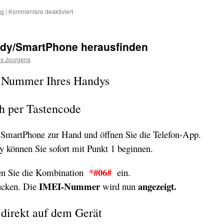
für
ps
|
Kommentare deaktiviert
Eigene
Handy-
Nummer
dy/SmartPhone herausfinden
herausfinden
|
as Jourgens
Mobilfunk
I Nummer Ihres Handys
ch per Tastencode
 SmartPhone zur Hand und öffnen Sie die Telefon-App.
 können Sie sofort mit Punkt 1 beginnen.
*#06#
pen Sie die Kombination
ein.
IMEI-Nummer
angezeigt.
cken. Die
wird nun
 direkt auf dem Gerät