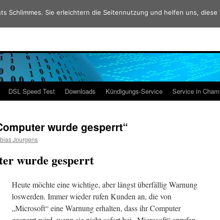
ts Schlimmes. Sie erleichtern die Seitennutzung und helfen uns, diese
DSL Speed Test
Downloads
Kündigungs-Service
Service in Cha
 Computer wurde gesperrt“
bias Jourgens
er wurde gesperrt
Heute möchte eine wichtige, aber längst überfällig Wa
rnung
loswerden. Immer wieder rufen Kunden an, die von
„Microsoft“ eine Warnung erhalten, dass ihr Computer
gesperrt wird, wenn sie nicht sofort bei „Microsoft“ anrufen.