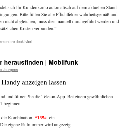
det sich Ihr Kundenkonto automatisch auf dem aktuellen Stand
ngungen. Bitte füllen Sie alle Pflichtfelder wahrheitsgemäß und
aten nicht abgleichen, muss dies manuell durchgeführt werden und
usätzlichen Kosten verbunden.“
für
mentare deaktiviert
Warnung
vor
Amazon
herausfinden | Mobilfunk
DSGVO
Phishing-
as Jourgens
Mail
Handy anzeigen lassen
nd und öffnen Sie die Telefon-App. Bei einem gewöhnlichen
 1 beginnen.
*135#
ie die Kombination
ein.
. Die eigene Rufnummer wird angezeigt.