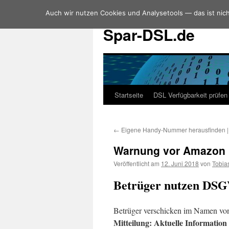
Auch wir nutzen Cookies und Analysetools — das ist nich
Zum
Inhalt
Spar-DSL.de
springen
Startseite
DSL Verfügbarkeit prüfen
←
Eigene Handy-Nummer herausfinden | 
Warnung vor Amazon 
Veröffentlicht am
12. Juni 2018
von
Tobia
Betrüger nutzen DSG
Betrüger verschicken im Namen v
Mitteilung: Aktuelle Informatio