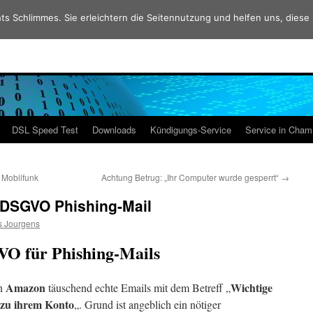
ts Schlimmes. Sie erleichtern die Seitennutzung und helfen uns, diese
DSL Speed Test
Downloads
Kündigungs-Service
Service in Cha
Mobilfunk
Achtung Betrug: „Ihr Computer wurde gesperrt“
→
DSGVO Phishing-Mail
s Jourgens
VO für Phishing-Mails
Amazon
Wichtige
on
täuschend echte Emails mit dem Betreff „
n zu ihrem Konto
„. Grund ist angeblich ein nötiger