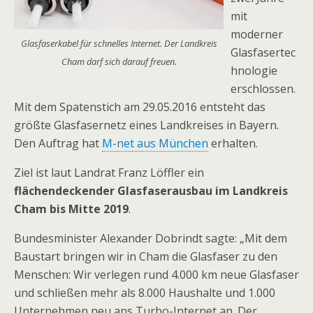
mit
moderner
Glasfaserkabel für schnelles Internet. Der Landkreis
Glasfasertec
Cham darf sich darauf freuen.
hnologie
erschlossen.
Mit dem Spatenstich am 29.05.2016 entsteht das
größte Glasfasernetz eines Landkreises in Bayern.
Den Auftrag hat
M-net aus München
erhalten.
Ziel ist laut Landrat Franz Löffler ein
flächendeckender Glasfaserausbau im Landkreis
Cham bis Mitte 2019
.
Bundesminister Alexander Dobrindt sagte: „Mit dem
Baustart bringen wir in Cham die Glasfaser zu den
Menschen: Wir verlegen rund 4.000 km neue Glasfaser
und schließen mehr als 8.000 Haushalte und 1.000
Unternehmen neu ans Turbo-Internet an. Der