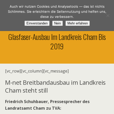
Spar-DSL.de
Auch wir nutzen Cookies und Analysetools — das ist nichts
Schlimmes. Sie erleichtern die Seitennutzung und helfen uns,
diese zu verbessern.
Einverstanden
Nein
Mehr erfahren
12. Dezember 2017
Glasfaser-Ausbau Im Landkreis Cham Bis
2019
[vc_row][vc_column][vc_message]
M-net Breitbandausbau im Landkreis
Cham steht still
Friedrich Schuhbauer, Pressesprecher des
Landratsamt Cham zu TVA: