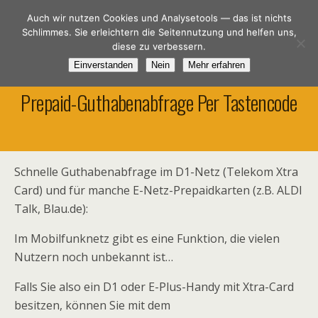
Spar-DSL.de
Auch wir nutzen Cookies und Analysetools — das ist nichts
Schlimmes. Sie erleichtern die Seitennutzung und helfen uns,
diese zu verbessern.
Einverstanden
Nein
Mehr erfahren
26. November 2015
Prepaid-Guthabenabfrage Per Tastencode
Schnelle Guthabenabfrage im D1-Netz (Telekom Xtra
Card) und für manche E-Netz-Prepaidkarten (z.B. ALDI
Talk, Blau.de):
Im Mobilfunknetz gibt es eine Funktion, die vielen
Nutzern noch unbekannt ist…
Falls Sie also ein D1 oder E-Plus-Handy mit Xtra-Card
besitzen, können Sie mit dem